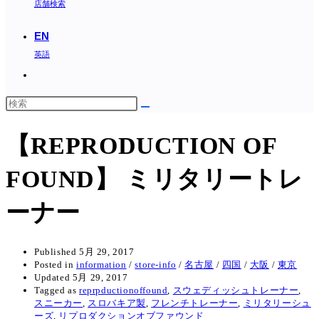
店舗検索
EN
英語
Toggle
website
search
【REPRODUCTION OF
FOUND】 ミリタリートレ
ーナー
Published
5月 29, 2017
Posted in
information
/
store-info
/
名古屋
/
四国
/
大阪
/
東京
Updated
5月 29, 2017
Tagged as
reprpductionoffound
,
スウェディッシュトレーナー
,
スニーカー
,
スロバキア製
,
フレンチトレーナー
,
ミリタリーシュ
ーズ
,
リプロダクションオブファウンド