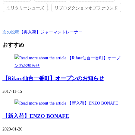
ミリタリーシューズ
,
リプロダクションオブファウンド
そ
次の投稿
【再入荷】ジャーマントレーナー
の
おすすめ
他
の
記
事
【Rifare仙台一番町】オープンのお知らせ
を
読
2017-11-15
む
【新入荷】ENZO BONAFE
2020-01-26