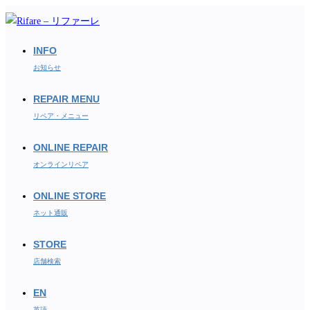
コ
ン
テ
INFO
ン
お知らせ
ツ
REPAIR MENU
へ
ス
リペア・メニュー
キ
ONLINE REPAIR
ッ
オンラインリペア
プ
ONLINE STORE
ネット通販
STORE
店舗検索
EN
英語