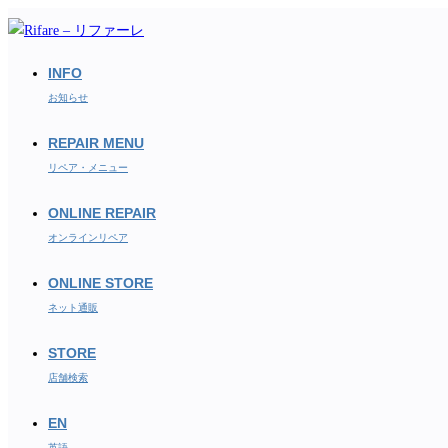
コ
ン
テ
INFO
ン
お知らせ
ツ
REPAIR MENU
へ
ス
リペア・メニュー
キ
ONLINE REPAIR
ッ
オンラインリペア
プ
ONLINE STORE
ネット通販
STORE
店舗検索
EN
英語