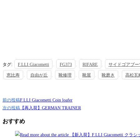
タグ
:
F.LLI Giacometti
,
FG373
,
RIFARE
,
サイドゴアブー
恵比寿
,
自由が丘
,
靴修理
,
靴屋
,
靴磨き
,
高松瓦
そ
前の投稿
F.LLI Giacometti Coin loafer
の
次の投稿
【再入荷】GERMAN TRAINER
他
おすすめ
の
記