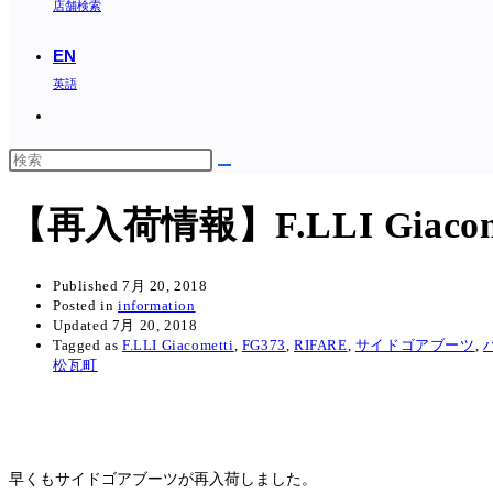
店舗検索
EN
英語
Toggle
website
search
【再入荷情報】F.LLI Giac
Published
7月 20, 2018
Posted in
information
Updated
7月 20, 2018
Tagged as
F.LLI Giacometti
,
FG373
,
RIFARE
,
サイドゴアブーツ
,
松瓦町
早くもサイドゴアブーツが再入荷しました。