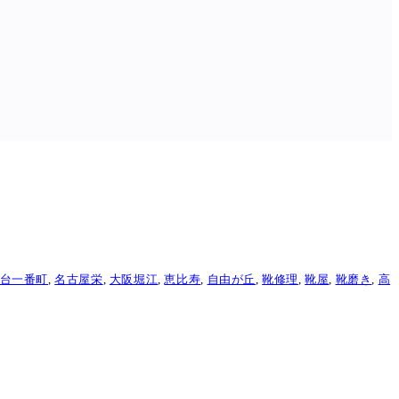
台一番町
,
名古屋栄
,
大阪堀江
,
恵比寿
,
自由が丘
,
靴修理
,
靴屋
,
靴磨き
,
高