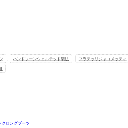
ツ
,
ハンドソーンウェルテッド製法
,
フラテッリジャコメッティ
町