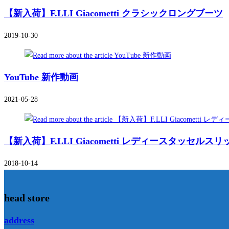
事
【新入荷】F.LLI Giacometti クラシックロングブーツ
を
読
2019-10-30
む
YouTube 新作動画
2021-05-28
【新入荷】F.LLI Giacometti レディースタッセルス
2018-10-14
head store
address