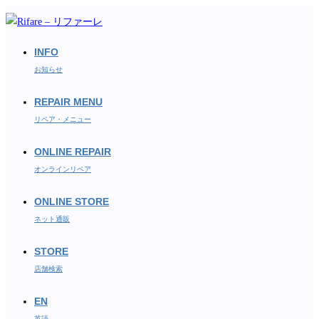
コ
ン
テ
INFO
ン
お知らせ
ツ
REPAIR MENU
へ
ス
リペア・メニュー
キ
ONLINE REPAIR
ッ
オンラインリペア
プ
ONLINE STORE
ネット通販
STORE
店舗検索
EN
英語