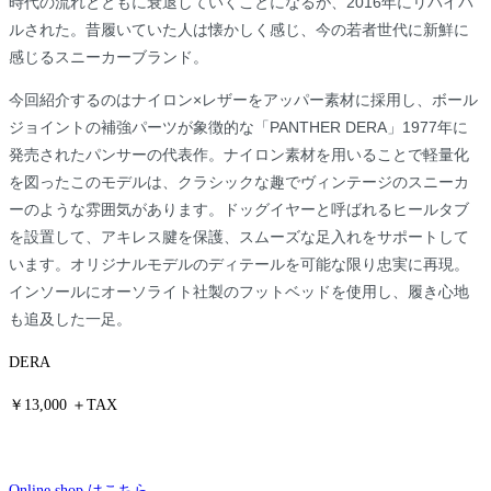
時代の流れとともに衰退していくことになるが、2016年にリバイバ
ルされた。昔履いていた人は懐かしく感じ、今の若者世代に新鮮に
感じるスニーカーブランド。
今回紹介するのはナイロン×レザーをアッパー素材に採用し、ボール
ジョイントの補強パーツが象徴的な「PANTHER DERA」1977年に
発売されたパンサーの代表作。ナイロン素材を用いることで軽量化
を図ったこのモデルは、クラシックな趣でヴィンテージのスニーカ
ーのような雰囲気があります。ドッグイヤーと呼ばれるヒールタブ
を設置して、アキレス腱を保護、スムーズな足入れをサポートして
います。オリジナルモデルのディテールを可能な限り忠実に再現。
インソールにオーソライト社製のフットベッドを使用し、履き心地
も追及した一足。
DERA
￥13,000 ＋TAX
Online shop はこちら