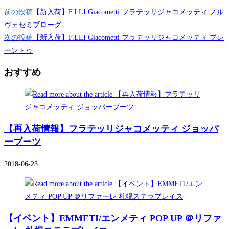
そ
前の投稿
【新入荷】F.LLI Giacometti フラテッリジャコメッティ ノル
の
ヴェセミブローグ
次の投稿
【新入荷】F.LLI Giacometti フラテッリジャコメッティ プレ
他
ーントゥ
の
記
おすすめ
事
を
読
む
【再入荷情報】フラテッリジャコメッティ ジョッパ
ーブーツ
2018-06-23
【イベント】EMMETI/エンメティ POP UP ＠リファ