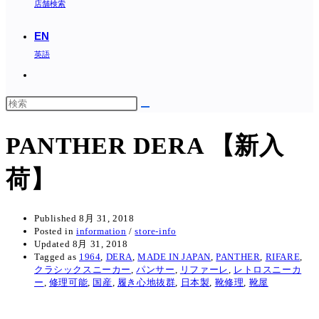
店舗検索
EN
英語
Toggle
website
search
PANTHER DERA 【新入
荷】
Published
8月 31, 2018
Posted in
information
/
store-info
Updated
8月 31, 2018
Tagged as
1964
,
DERA
,
MADE IN JAPAN
,
PANTHER
,
RIFARE
,
クラシックスニーカー
,
パンサー
,
リファーレ
,
レトロスニーカ
ー
,
修理可能
,
国産
,
履き心地抜群
,
日本製
,
靴修理
,
靴屋