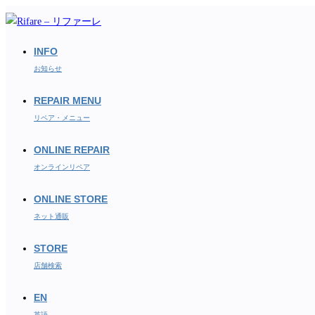
コ
ン
テ
INFO
ン
お知らせ
ツ
REPAIR MENU
へ
ス
リペア・メニュー
キ
ONLINE REPAIR
ッ
オンラインリペア
プ
ONLINE STORE
ネット通販
STORE
店舗検索
EN
英語