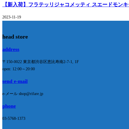
【新入荷】フラテッリジャコメッティ スエードモンキ
2023-11-19
head store
address
〒150-0022 東京都渋谷区恵比寿南2-7-1, 1F
open: 12:00～20:00
send e-mail
e-メール shop@rifare.jp
phone
03-5768-1373