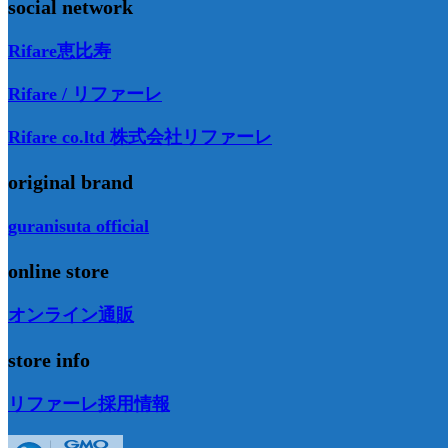
social network
Rifare恵比寿
Rifare / リファーレ
Rifare co.ltd 株式会社リファーレ
original brand
guranisuta official
online store
オンライン通販
store info
リファーレ採用情報