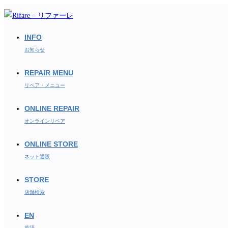
コ
ン
テ
INFO
ン
お知らせ
ツ
REPAIR MENU
へ
ス
リペア・メニュー
キ
ONLINE REPAIR
ッ
オンラインリペア
プ
ONLINE STORE
ネット通販
STORE
店舗検索
EN
英語