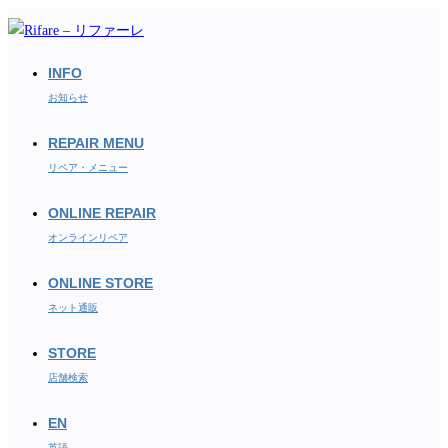
コ
ン
テ
INFO
ン
お知らせ
ツ
REPAIR MENU
へ
ス
リペア・メニュー
キ
ONLINE REPAIR
ッ
オンラインリペア
プ
ONLINE STORE
ネット通販
STORE
店舗検索
EN
英語