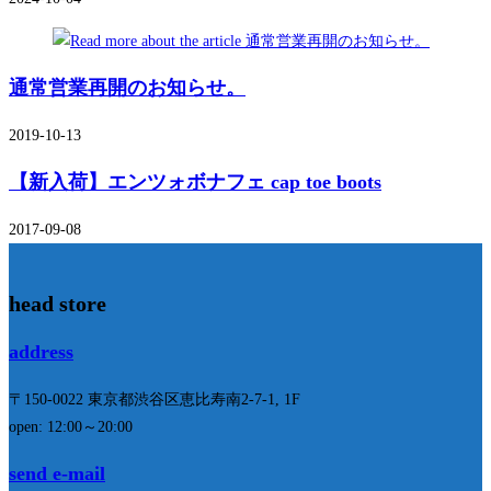
む
通常営業再開のお知らせ。
2019-10-13
【新入荷】エンツォボナフェ cap toe boots
2017-09-08
head store
address
〒150-0022 東京都渋谷区恵比寿南2-7-1, 1F
open: 12:00～20:00
send e-mail