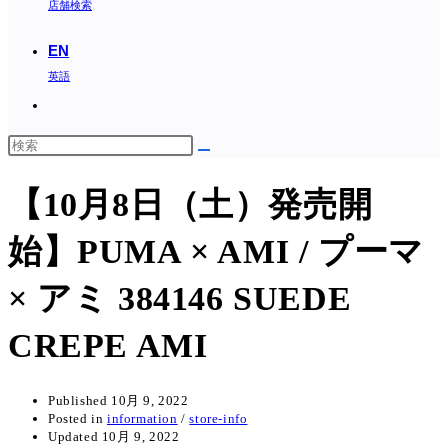
店舗検索
EN
英語
Toggle
website
search
【10月8日（土）発売開
始】PUMA × AMI / プーマ
× アミ 384146 SUEDE
CREPE AMI
Published
10月 9, 2022
Posted in
information
/
store-info
Updated
10月 9, 2022