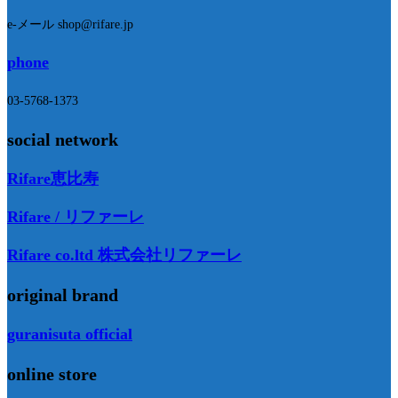
e-メール shop@rifare.jp
phone
03-5768-1373
social network
Rifare恵比寿
Rifare / リファーレ
Rifare co.ltd 株式会社リファーレ
original brand
guranisuta official
online store