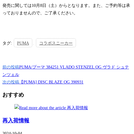
発売に関しては10月8日（土）からとなります。また、ご予約等は承
っておりませんので、ご了承ください。
タグ
:
PUMA
,
コラボスニーカー
そ
前の投稿
PUMA/プーマ 384251 VLADO STENZEL OG ヴラド シュテ
の
ンツェル
次の投稿
【PUMA] DISC BLAZE OG 390931
他
の
おすすめ
記
事
を
再入荷情報
読
2024-10-04