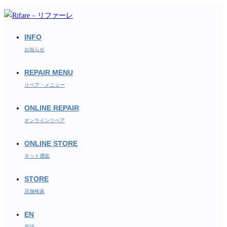
コ
ン
テ
INFO
ン
お知らせ
ツ
REPAIR MENU
へ
ス
リペア・メニュー
キ
ONLINE REPAIR
ッ
オンラインリペア
プ
ONLINE STORE
ネット通販
STORE
店舗検索
EN
英語