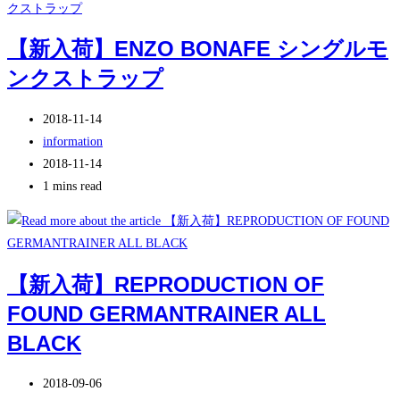
【新入荷】ENZO BONAFE シングルモ
ンクストラップ
投
2018-11-14
稿
投
information
公
稿
投
2018-11-14
開
カ
稿
Reading
1 mins read
日:
テ
の
time:
ゴ
最
リ
終
ー:
変
【新入荷】REPRODUCTION OF
更
FOUND GERMANTRAINER ALL
日:
BLACK
投
2018-09-06