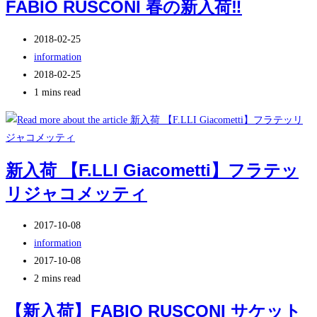
FABIO RUSCONI 春の新入荷‼
ー:
変
更
投
2018-02-25
日:
稿
投
information
公
稿
投
2018-02-25
開
カ
稿
Reading
1 mins read
日:
テ
の
time:
ゴ
最
リ
終
ー:
変
新入荷 【F.LLI Giacometti】フラテッ
更
リジャコメッティ
日:
投
2017-10-08
稿
投
information
公
稿
投
2017-10-08
開
カ
稿
Reading
2 mins read
日:
テ
の
time:
【新入荷】FABIO RUSCONI サケット
ゴ
最