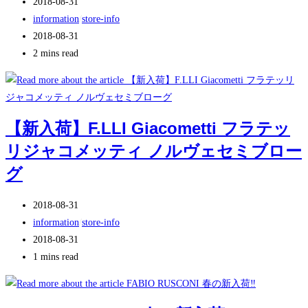
投
2018-08-31
日:
稿
投
information
/
store-info
公
稿
投
2018-08-31
開
カ
稿
Reading
2 mins read
日:
テ
の
time:
ゴ
最
リ
終
ー:
変
【新入荷】F.LLI Giacometti フラテッ
更
リジャコメッティ ノルヴェセミブロー
日:
グ
投
2018-08-31
稿
投
information
/
store-info
公
稿
投
2018-08-31
開
カ
稿
Reading
1 mins read
日:
テ
の
time:
ゴ
最
リ
終