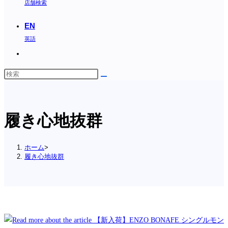
店舗検索
EN
英語
Toggle
website
search
履き心地抜群
ホーム
>
履き心地抜群