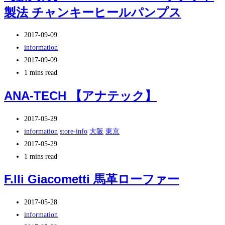
製法 チャンキーヒールパンプス
リ
終
ー:
変
投
更
2017-09-09
稿
投
日:
information
公
稿
投
2017-09-09
開
カ
稿
Reading
1 mins read
日:
テ
の
time:
ANA-TECH 【アナテック】
ゴ
最
リ
終
投
2017-05-29
ー:
変
稿
投
information
/
store-info
/
大阪
/
東京
更
公
稿
投
2017-05-29
日:
開
カ
稿
Reading
1 mins read
日:
テ
の
time:
F.lli Giacometti 馬革ローファー
ゴ
最
リ
終
投
2017-05-28
ー:
変
稿
投
information
更