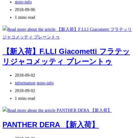
稿
投
store-info
公
稿
投
2018-09-06
開
カ
稿
Reading
1 mins read
日:
テ
の
time:
ゴ
最
リ
終
ー:
変
【新入荷】F.LLI Giacometti フラテッ
更
リジャコメッティ プレーントゥ
日:
投
2018-09-02
稿
投
information
/
store-info
公
稿
投
2018-09-02
開
カ
稿
Reading
1 mins read
日:
テ
の
time:
ゴ
最
リ
終
PANTHER DERA 【新入荷】
ー:
変
更