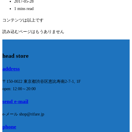
公
稿
投
2017-05-28
日:
開
カ
稿
Reading
1 mins read
日:
テ
の
time:
コンテンツは以上です
ゴ
最
リ
終
読み込むページはもうありません
ー:
変
更
日:
head store
address
〒150-0022 東京都渋谷区恵比寿南2-7-1, 1F
open: 12:00～20:00
send e-mail
e-メール shop@rifare.jp
phone