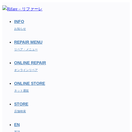
コ
ン
テ
INFO
ン
お知らせ
ツ
REPAIR MENU
へ
ス
リペア・メニュー
キ
ONLINE REPAIR
ッ
オンラインリペア
プ
ONLINE STORE
ネット通販
STORE
店舗検索
EN
英語