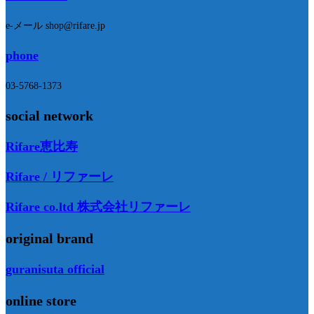
e-メール shop@rifare.jp
phone
03-5768-1373
social network
Rifare恵比寿
Rifare / リファーレ
Rifare co.ltd 株式会社リファーレ
original brand
guranisuta official
online store