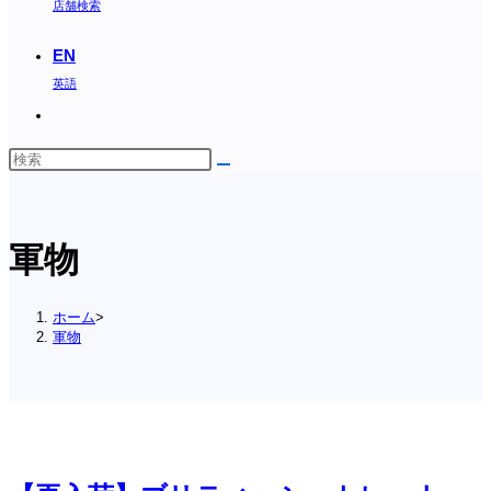
店舗検索
EN
英語
Toggle
website
search
軍物
ホーム
>
軍物