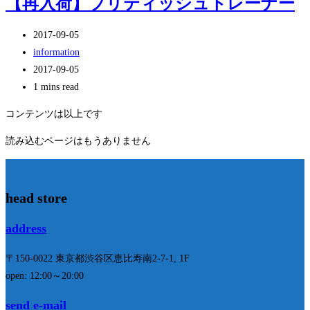
【再入荷】ブリティッシュトレーナー
投
2017-09-05
稿
投
information
公
稿
投
2017-09-05
開
カ
稿
Reading
1 mins read
日:
テ
の
time:
コンテンツは以上です
ゴ
最
リ
終
読み込むページはもうありません
ー:
変
更
日:
head store
address
〒150-0022 東京都渋谷区恵比寿南2-7-1, 1F
open: 12:00～20:00
send e-mail