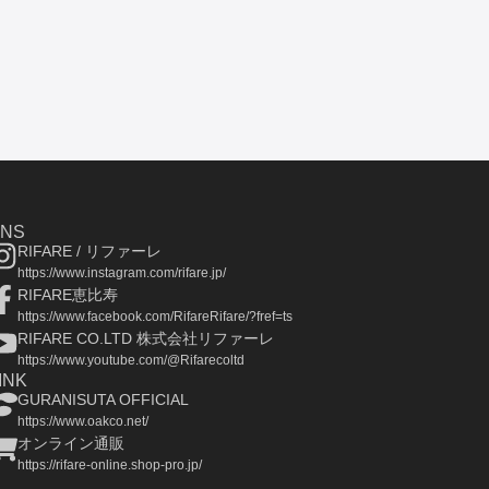
SNS
RIFARE / リファーレ
https://www.instagram.com/rifare.jp/
RIFARE恵比寿
https://www.facebook.com/RifareRifare/?fref=ts
RIFARE CO.LTD 株式会社リファーレ
https://www.youtube.com/@Rifarecoltd
INK
GURANISUTA OFFICIAL
https://www.oakco.net/
オンライン通販
https://rifare-online.shop-pro.jp/