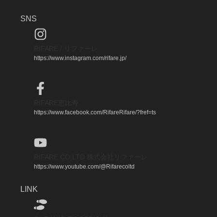
SNS
RIFARE / リファーレ
https://www.instagram.com/rifare.jp/
RIFARE恵比寿
https://www.facebook.com/RifareRifare/?fref=ts
RIFARE CO.LTD 株式会社リファーレ
https://www.youtube.com/@Rifarecoltd
LINK