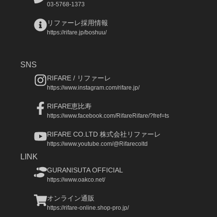
03-5768-1373
リファーレ採用情報
https://rifare.jp/boshuu/
SNS
RIFARE / リファーレ
https://www.instagram.com/rifare.jp/
RIFARE恵比寿
https://www.facebook.com/RifareRifare/?fref=ts
RIFARE CO.LTD 株式会社リファーレ
https://www.youtube.com/@Rifarecoltd
LINK
GURANISUTA OFFICIAL
https://www.oakco.net/
オンライン通販
https://rifare-online.shop-pro.jp/