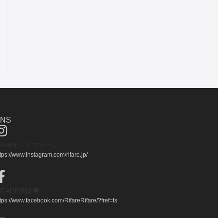
SNS
IFARE / リファーレ
tps://www.instagram.com/rifare.jp/
IFARE恵比寿
ttps://www.facebook.com/RifareRifare/?fref=ts