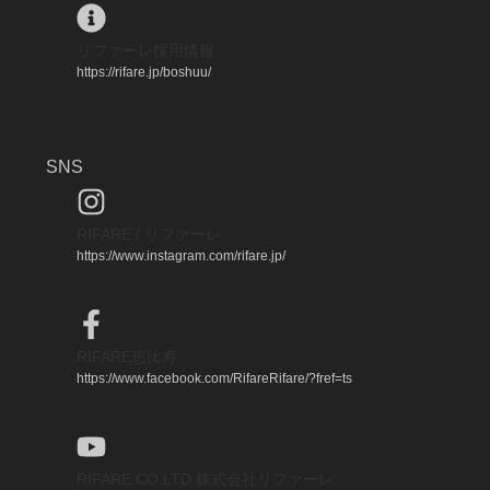
リファーレ採用情報
https://rifare.jp/boshuu/
SNS
RIFARE / リファーレ
https://www.instagram.com/rifare.jp/
RIFARE恵比寿
https://www.facebook.com/RifareRifare/?fref=ts
RIFARE CO.LTD 株式会社リファーレ