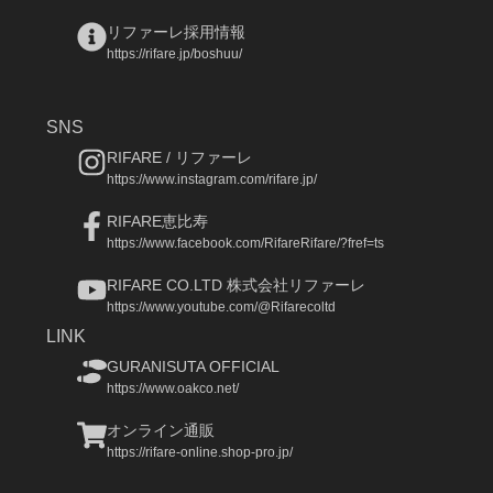
リファーレ採用情報
https://rifare.jp/boshuu/
SNS
RIFARE / リファーレ
https://www.instagram.com/rifare.jp/
RIFARE恵比寿
https://www.facebook.com/RifareRifare/?fref=ts
RIFARE CO.LTD 株式会社リファーレ
https://www.youtube.com/@Rifarecoltd
LINK
GURANISUTA OFFICIAL
https://www.oakco.net/
オンライン通販
https://rifare-online.shop-pro.jp/