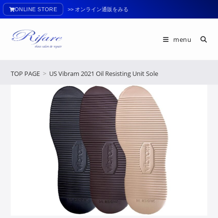
ONLINE STORE
>> オンライン通販をみる
menu
TOP PAGE
>
US Vibram 2021 Oil Resisting Unit Sole