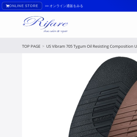
ONLINE STORE
>> オンライン通販をみる
TOP PAGE
>
US Vibram 705 Tygum Oil Resisting Composition U