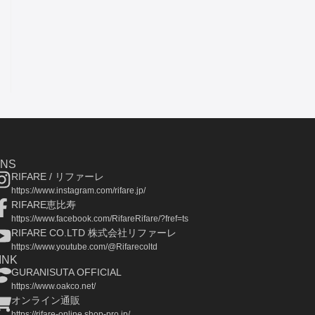
SNS
RIFARE / リファーレ
https://www.instagram.com/rifare.jp/
RIFARE恵比寿
https://www.facebook.com/RifareRifare/?fref=ts
RIFARE CO.LTD 株式会社リファーレ
https://www.youtube.com/@Rifarecoltd
INK
GURANISUTA OFFICIAL
https://www.oakco.net/
オンライン通販
https://rifare-online.shop-pro.jp/