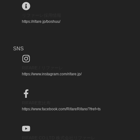
リファーレ採用情報
https://rifare.jp/boshuu/
SNS
RIFARE / リファーレ
https://www.instagram.com/rifare.jp/
RIFARE恵比寿
https://www.facebook.com/RifareRifare/?fref=ts
RIFARE CO.LTD 株式会社リファーレ