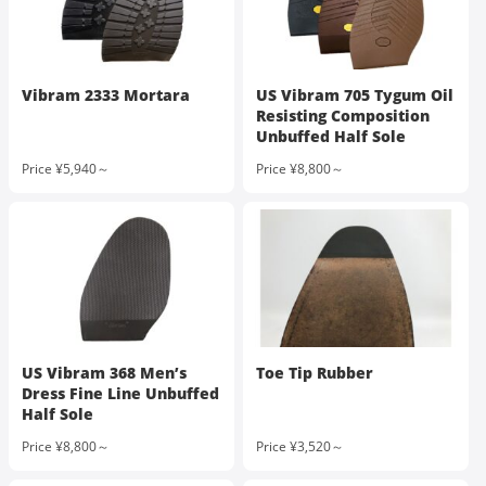
Vibram 2333 Mortara
US Vibram 705 Tygum Oil
Resisting Composition
Unbuffed Half Sole
Price ¥5,940～
Price ¥8,800～
US Vibram 368 Men’s
Toe Tip Rubber
Dress Fine Line Unbuffed
Half Sole
Price ¥8,800～
Price ¥3,520～